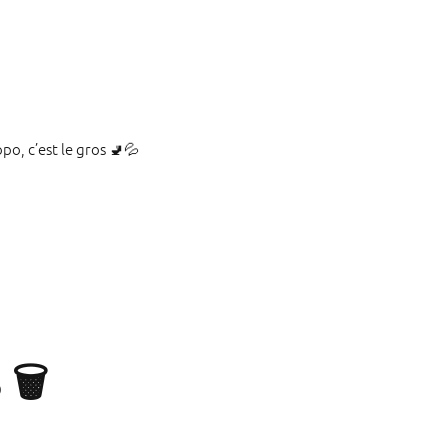
opo, c’est le gros 🚽💦
🗑️